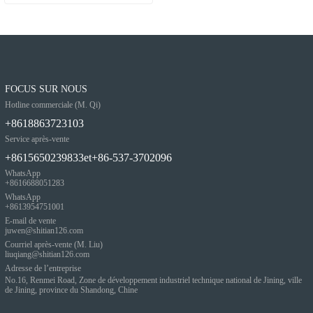
FOCUS SUR NOUS
Hotline commerciale (M. Qi)
+8618863723103
Service après-vente
+8615650239833et+86-537-3702096
WhatsApp
+8616688051283
WhatsApp
+8613954751001
E-mail de vente
juwen@shitian126.com
Courriel après-vente (M. Liu)
liuqiang@shitian126.com
Adresse de l’entreprise
No.16, Renmei Road, Zone de développement industriel technique national de Jining, ville
de Jining, province du Shandong, Chine