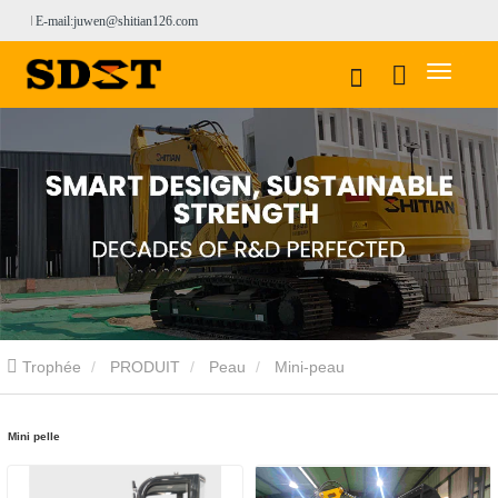
E-mail:juwen@shitian126.com
Trophée
PRODUIT
Peau
Mini-peau
Mini pelle